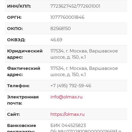
ИНН/КПП:
7723627452/772601001
ОРГН:
1077760001846
ОКПО:
82568150
ОКВЭД:
46.69
Юридический
117534, г. Москва, Варшавское
адрес:
шоссе, д. 150, к.1
Фактический
117534, г. Москва, Варшавское
адрес:
шоссе, д. 150, к.1
Телефон:
+7 (495) 792-59-46
Электронная
info@olmax.ru
почта:
Сайт:
https://olmax.ru
Банковские
БИК 044525823
реквизиты:
Р/с №40702810800000016693 в