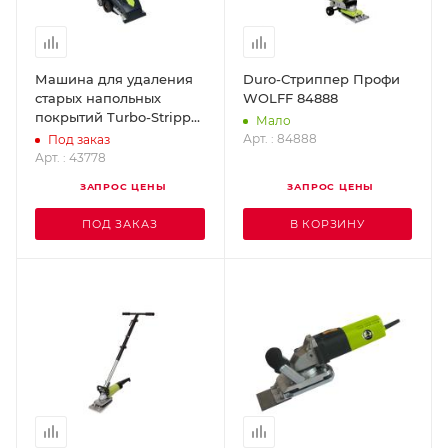
Машина для удаления
Duro-Стриппер Профи
старых напольных
WOLFF 84888
покрытий Turbo-Stripper
Мало
WOLFF 43778
Арт. : 84888
Под заказ
Арт. : 43778
ЗАПРОС ЦЕНЫ
ЗАПРОС ЦЕНЫ
ПОД ЗАКАЗ
В КОРЗИНУ