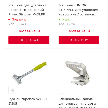
Машина для удаления
Машина JUNIOR
напольных покрытий
STRIPPER для удаления
Primo Stripper WOLFF
ковролина / остатков
82348
покрытия / обоев /
Под заказ
Мало
WOLFF 16876
Арт. : 82348
Арт. : 16876
ЗАПРОС ЦЕНЫ
ЗАПРОС ЦЕНЫ
ПОД ЗАКАЗ
В КОРЗИНУ
Ручной скребок WOLFF
Специальный зажим
51505
для отрывания старых