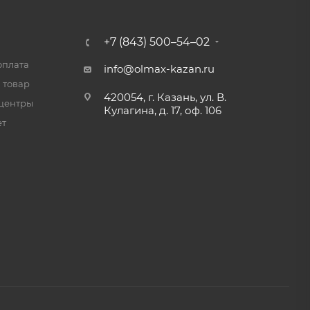
+7 (843) 500–54–02
оплата
info@olmax-kazan.ru
 товар
420054, г. Казань, ул. В.
центры
Кулагина, д. 17, оф. 106
ет