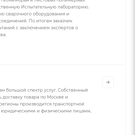
 геомембран и листовых полимерных
бственную Испытательную лабораторию.
ию сварочного оборудования и
соединений. По итогам заказчик
ытаний с заключением экспертов о
тва.
м большой спектр услуг. Собственный
ь доставку товара по Москве и
 регионы производится транспортной
с юридическими и физическими лицами,