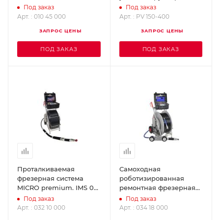
MULTISAN. IMS 010 45
Quick-Lock IMS PV 150-
Под заказ
Под заказ
000
400
Арт. : 010 45 000
Арт. : PV 150-400
ЗАПРОС ЦЕНЫ
ЗАПРОС ЦЕНЫ
ПОД ЗАКАЗ
ПОД ЗАКАЗ
Проталкиваемая
Самоходная
фрезерная система
роботизированная
MICRO premium. IMS 032
ремонтная фрезерная
10 000
система DRIVE plus. IMS
Под заказ
Под заказ
034 18 000
Арт. : 032 10 000
Арт. : 034 18 000