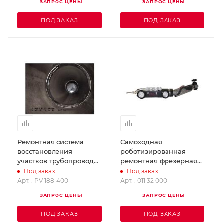
ЗАПРОС ЦЕНЫ
ЗАПРОС ЦЕНЫ
ПОД ЗАКАЗ
ПОД ЗАКАЗ
Ремонтная система
Самоходная
восстановления
роботизированная
участков трубопроводов
ремонтная фрезерная
Quick-Lock BIG IMS PV
система TURBO 4.0. IMS
Под заказ
Под заказ
188-400
011 32 000
Арт. : PV 188-400
Арт. : 011 32 000
ЗАПРОС ЦЕНЫ
ЗАПРОС ЦЕНЫ
ПОД ЗАКАЗ
ПОД ЗАКАЗ