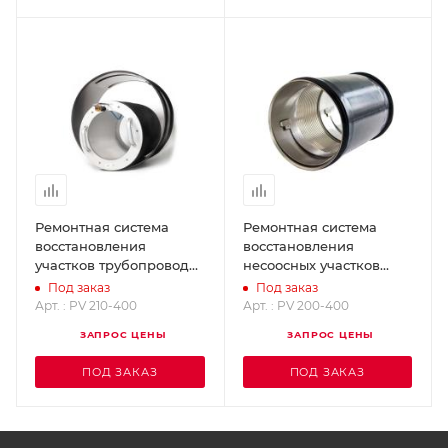
Ремонтная система
Ремонтная система
восстановления
восстановления
участков трубопроводов
несоосных участков
Quick-Lock LEM IMS PV
трубопроводов Quick-
Под заказ
Под заказ
210-400
Lock Flex IMS PV 200-
Арт. : PV 210-400
Арт. : PV 200-400
400
ЗАПРОС ЦЕНЫ
ЗАПРОС ЦЕНЫ
ПОД ЗАКАЗ
ПОД ЗАКАЗ