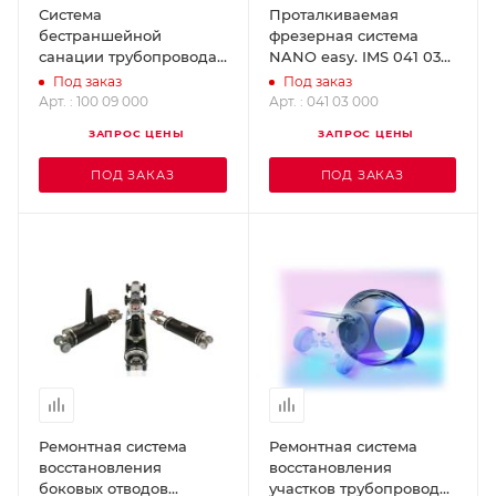
Система
Проталкиваемая
бестраншейной
фрезерная система
санации трубопровода
NANO easy. IMS 041 03
UV 7800. IMS 100 09 000
000
Под заказ
Под заказ
Арт. : 100 09 000
Арт. : 041 03 000
ЗАПРОС ЦЕНЫ
ЗАПРОС ЦЕНЫ
ПОД ЗАКАЗ
ПОД ЗАКАЗ
Ремонтная система
Ремонтная система
восстановления
восстановления
боковых отводов
участков трубопроводов