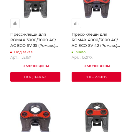
Пресс-клещи для
Пресс-клещи для
ROMAX 3000/3000 АС/
ROMAX 4000/3000 АС/
AC ECO SV 35 (Ромакс)
AC ECO SV 42 (Ромакс)
ROTHENBERGER 15216X
ROTHENBERGER 15217X
Под заказ
Мало
Арт. : 15216X
Арт. : 15217X
ЗАПРОС ЦЕНЫ
ЗАПРОС ЦЕНЫ
ПОД ЗАКАЗ
В КОРЗИНУ