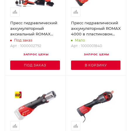
Пресс гидравлический
Пресс гидравлический
аккумуляторный
аккумуляторный ROMAX
аксиальный ROMAX
4000 в пластиковом
AXIAL 16-32 mm
ящике ROTHENBERGER
Под заказ
Мало
ROTHENBERGER
1000001840
Арт. : 1000002792
Арт. : 1000001840
1000002792
ЗАПРОС ЦЕНЫ
ЗАПРОС ЦЕНЫ
ПОД ЗАКАЗ
В КОРЗИНУ