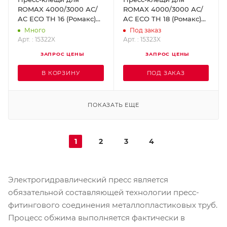
ROMAX 4000/3000 АС/
ROMAX 4000/3000 АС/
AC ECO TH 16 (Ромакс)
AC ECO TH 18 (Ромакс)
ROTHENBERGER 15322X
ROTHENBERGER 15323X
Много
Под заказ
Арт. : 15322X
Арт. : 15323X
ЗАПРОС ЦЕНЫ
ЗАПРОС ЦЕНЫ
В КОРЗИНУ
ПОД ЗАКАЗ
ПОКАЗАТЬ ЕЩЕ
1
2
3
4
Электрогидравлический пресс является
обязательной составляющей технологии пресс-
фитингового соединения металлопластиковых труб.
Процесс обжима выполняется фактически в