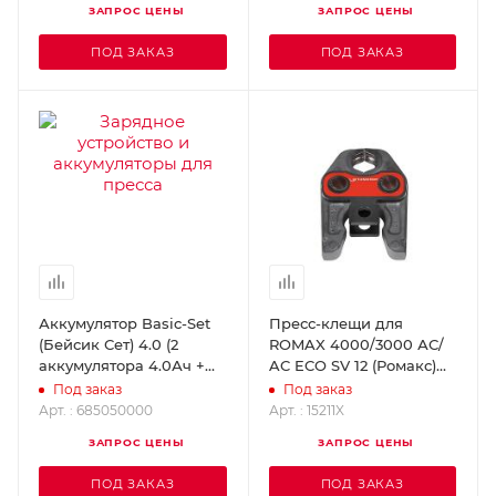
ЗАПРОС ЦЕНЫ
ЗАПРОС ЦЕНЫ
ПОД ЗАКАЗ
ПОД ЗАКАЗ
Аккумулятор Basic-Set
Пресс-клещи для
(Бейсик Сет) 4.0 (2
ROMAX 4000/3000 АС/
аккумулятора 4.0Ач +
AC ECO SV 12 (Ромакс)
ЗУ ASC 30-36)
ROTHENBERGER 15211X
Под заказ
Под заказ
ROTHENBERGER
Арт. : 685050000
Арт. : 15211X
685050000
ЗАПРОС ЦЕНЫ
ЗАПРОС ЦЕНЫ
ПОД ЗАКАЗ
ПОД ЗАКАЗ