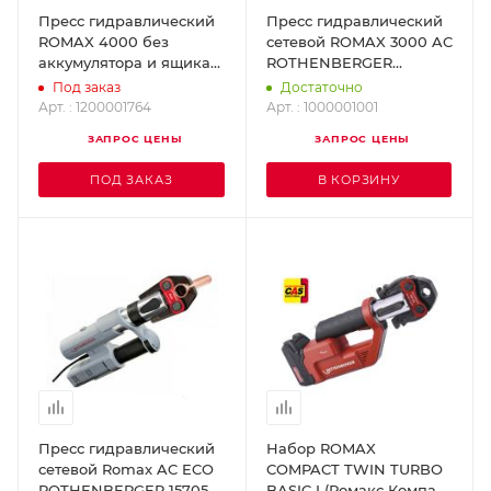
Пресс гидравлический
Пресс гидравлический
ROMAX 4000 без
сетевой ROMAX 3000 AC
аккумулятора и ящика
ROTHENBERGER
ROTHENBERGER
1000001001
Под заказ
Достаточно
1200001764
Арт. : 1200001764
Арт. : 1000001001
ЗАПРОС ЦЕНЫ
ЗАПРОС ЦЕНЫ
ПОД ЗАКАЗ
В КОРЗИНУ
Пресс гидравлический
Набор ROMAX
сетевой Romax AC ECO
COMPACT TWIN TURBO
ROTHENBERGER 15705
BASIC I (Ромакс Компакт