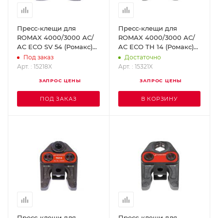
Пресс-клещи для
Пресс-клещи для
ROMAX 4000/3000 АС/
ROMAX 4000/3000 АС/
AC ECO SV 54 (Ромакс)
AC ECO TH 14 (Ромакс)
ROTHENBERGER 15218X
ROTHENBERGER 15321X
Под заказ
Достаточно
Арт. : 15218X
Арт. : 15321X
ЗАПРОС ЦЕНЫ
ЗАПРОС ЦЕНЫ
ПОД ЗАКАЗ
В КОРЗИНУ
Пресс-клещи для
Пресс-клещи для