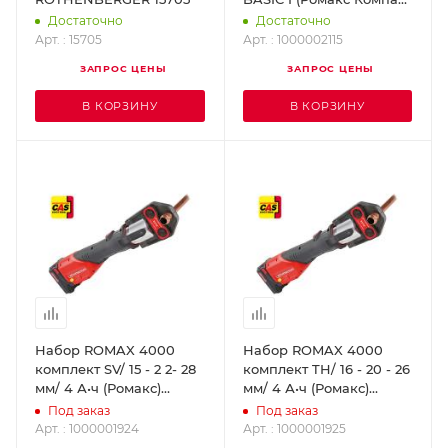
Твин Турбо)
Достаточно
Достаточно
ROTHENBERGER
Арт. : 15705
Арт. : 1000002115
1000002115
ЗАПРОС ЦЕНЫ
ЗАПРОС ЦЕНЫ
В КОРЗИНУ
В КОРЗИНУ
Набор ROMAX 4000
Набор ROMAX 4000
комплект SV/ 15 - 2 2- 28
комплект TH/ 16 - 20 - 26
мм/ 4 А•ч (Ромакс)
мм/ 4 А•ч (Ромакс)
ROTHENBERGER
ROTHENBERGER
Под заказ
Под заказ
1000001924
1000001925
Арт. : 1000001924
Арт. : 1000001925