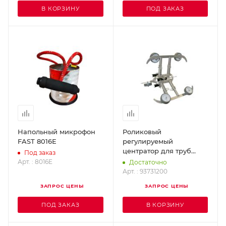
В КОРЗИНУ
ПОД ЗАКАЗ
Напольный микрофон
Роликовый
FAST 8016E
регулируемый
центратор для труб
Под заказ
диаметрами от 300 до
Арт. : 8016E
Достаточно
500 мм. MINCAM
Арт. : 93731200
93731200
ЗАПРОС ЦЕНЫ
ЗАПРОС ЦЕНЫ
ПОД ЗАКАЗ
В КОРЗИНУ