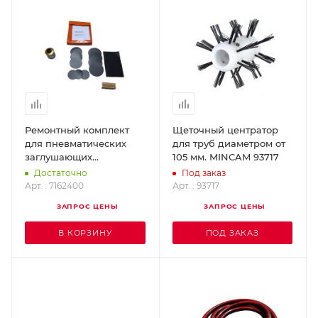
Ремонтный комплект
Щеточный центратор
для пневматических
для труб диаметром от
заглушающих
105 мм. MINCAM 93717
перекрытий LAMPE
Достаточно
Под заказ
LAMPE 7162400
Арт. : 7162400
Арт. : 93717
ЗАПРОС ЦЕНЫ
ЗАПРОС ЦЕНЫ
В КОРЗИНУ
ПОД ЗАКАЗ