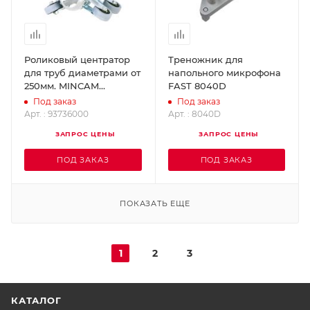
Роликовый центратор
Треножник для
для труб диаметрами от
напольного микрофона
250мм. MINCAM
FAST 8040D
93736000
Под заказ
Под заказ
Арт. : 93736000
Арт. : 8040D
ЗАПРОС ЦЕНЫ
ЗАПРОС ЦЕНЫ
ПОД ЗАКАЗ
ПОД ЗАКАЗ
ПОКАЗАТЬ ЕЩЕ
1
2
3
КАТАЛОГ