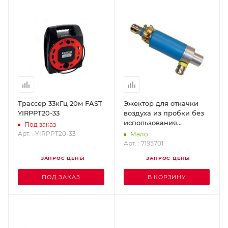
Трассер 33кГц 20м FAST
Эжектор для откачки
YIRPPT20-33
воздуха из пробки без
использования
Под заказ
вакуумного насоса
Арт. : YIRPPT20-33
Мало
LAMPE 7195701
Арт. : 7195701
ЗАПРОС ЦЕНЫ
ЗАПРОС ЦЕНЫ
ПОД ЗАКАЗ
В КОРЗИНУ