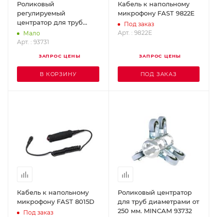
Роликовый
Кабель к напольному
регулируемый
микрофону FAST 9822E
центратор для труб
Под заказ
диаметрами от 130 мм и
Арт. : 9822E
Мало
от 200 мм. MINCAM
Арт. : 93731
93731
ЗАПРОС ЦЕНЫ
ЗАПРОС ЦЕНЫ
В КОРЗИНУ
ПОД ЗАКАЗ
Кабель к напольному
Роликовый центратор
микрофону FAST 8015D
для труб диаметрами от
250 мм. MINCAM 93732
Под заказ