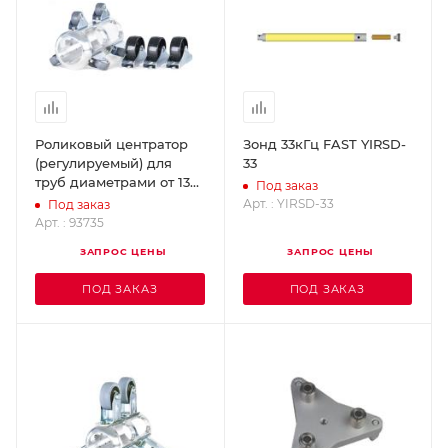
Роликовый центратор
Зонд 33кГц FAST YIRSD-
(регулируемый) для
33
труб диаметрами от 130
Под заказ
мм и от 200 мм. MINCAM
Арт. : YIRSD-33
Под заказ
93735
Арт. : 93735
ЗАПРОС ЦЕНЫ
ЗАПРОС ЦЕНЫ
ПОД ЗАКАЗ
ПОД ЗАКАЗ